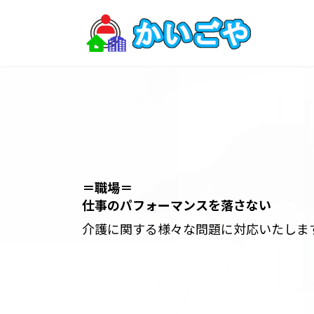
コ
ナ
ン
ビ
テ
ゲ
ン
ー
ツ
シ
へ
ョ
ス
ン
キ
に
ッ
移
プ
動
＝職場＝
＝会社＝
仕事のパフォーマンスを落さない
安心の「仕事と介護両立」支援
介護に関する様々な問題に対応いたしま
詳しくはこちら