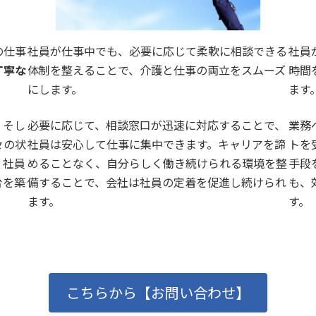
の仕事
社員が仕事中でも、必要に応じて柔軟に相談できる
社員
丁寧な
体制を整えることで、介護と仕事の両立をスムーズ
時間
にします。
ます
、そし
必要に応じて、相談窓口が迅速に対応することで、
業務
々の状
社員は安心して仕事に集中できます。キャリアを諦
トを
、社員
めることなく、自分らしく働き続けられる環境を整
手段
台を築
備することで、会社は社員の定着を促進し続けられ
も、
ます。
す。
こちらから【お問い合わせ】