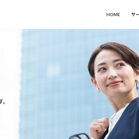
HOME
サ
＝ご家族＝
先を見据えた介護へ
す。
あっ軽い介護