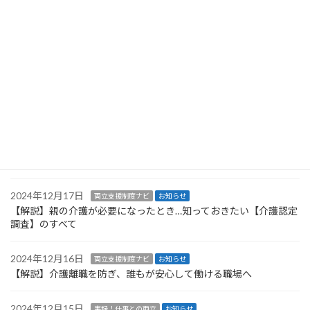
取り入れた「仕事と介護両立支援『かいごや』
システム」を発売します。 導入のご相談・ご検
討など […]
続きを読む
最近の投稿
2024年12月19日
両立支援制度ナビ
お知らせ
【解説】介護保険制度、一体いくらかかる？：自己負担、利用限
度額、高額介護費まで
2024年12月17日
両立支援制度ナビ
お知らせ
【解説】親の介護が必要になったとき…知っておきたい【介護認定
調査】のすべて
2024年12月16日
両立支援制度ナビ
お知らせ
【解説】介護離職を防ぎ、誰もが安心して働ける職場へ
2024年12月15日
実録！仕事との両立
お知らせ